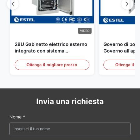
VIDEO
28U Gabinetto elettrico esterno
Governo di poter
integrato con sistema
Governo all'aper
rettificatore UPS
Telecomunicazio
sensore dell'ac
Ottenga il migliore prezzo
Ottenga il m
della porta
Invia una richiesta
Nome *