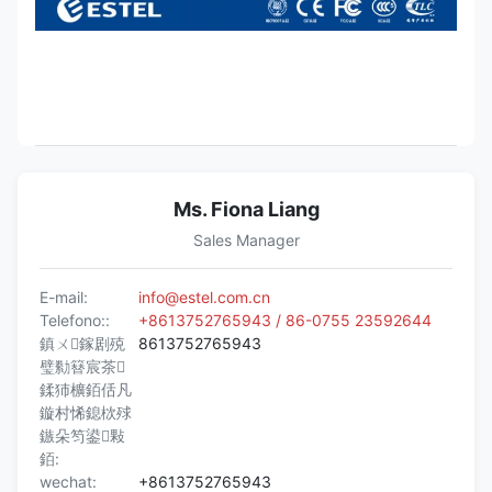
massimo 55A
Controller
Controller
MC2600
Input del
2 AI ((3temperatura
segnale
ambiente, 1
umidità)
Uscita
8 contatto a secco
Ms. Fiona Liang
dell'allarme
Sales Manager
RS485
Sostenuto
E-mail:
info@estel.com.cn
SNMP
Sostenuto
Telefono::
+8613752765943 / 86-0755 23592644
鎮ㄨ鎵剧殑
8613752765943
Modalità di
LCD
璧勬簮宸茶
visualizzazione
鍒犻櫎銆佸凡
鏇村悕鎴栨殏
鏃朵笉鍙敤
銆:
wechat:
+8613752765943