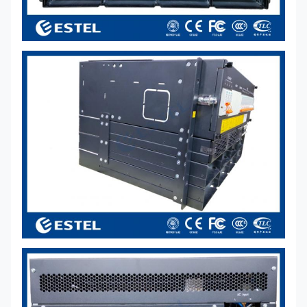
delle batterie
Dispositivi per il
LLVD*2: utilizzato
controllo del
con la scatola di
carico
distribuzione
BLVD:
4*16A/1P+4*10A/1P
SPD in
10kA/20kA, 8/20μs
continuazione
Rettificatore
Voltaggio di
85VAC ∼ 300VAC,
ingresso
con potenza
nominale 220VAC
Efficienza
> 96%
Potenza
3000W
nominale
((176~300VAC)