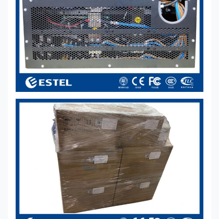
Temperatura di
-40°C~+75°C
funzionamento
(potenza totale
inferiore a 50°C)
Dimensione
106.5 mm ((W) ×
286 mm ((D) × 41,5
mm ((1 U/H)
Peso
≤ 2 kg
Modalità di
raffreddamento
raffreddamento
forzato
Fattore di
≥ 0.99
potenza
THD
≤ 5%
¥43 ~ ¥58VDC,
nominale
Uscita in CC
¥53,5VDC,