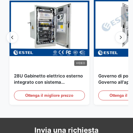
VIDEO
28U Gabinetto elettrico esterno
Governo di poter
integrato con sistema
Governo all'aper
rettificatore UPS
Telecomunicazio
sensore dell'ac
Ottenga il migliore prezzo
Ottenga il m
della porta
Invia una richiesta