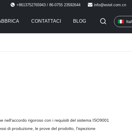
+8613752765943 / 86-0755 23592644
info@estel.com.cn
FABBRICA
CONTATTACI
BLOG
Ita
one nell'accordo rigoroso con i requisiti del sistema ISO9001
essi di produzione, le prove del prodotto, l'ispezione