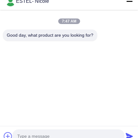
ESTEL (GUANGDONG) TECHNOLOGY CO., LTD.
ESTEL- Nicole
ESTEL ((GUANGDONG) TECHNOLOGY CO., LTD.
Link Veloci
7:47 AM
Casa.
Nuovo
Good day, what product are you looking for?
Prodotti
Video
Su Di Noi
Visita Alla Fabbrica
Controllo Della Qualità
Contattaci
Contattaci
00-86-13752765943
info@estel.com.cn
Diritti d'autore © 2016-2026 ESTEL (GUANGDONG) TECHNOLOGY CO.,
LTD.. . Tutti i diritti riservati.