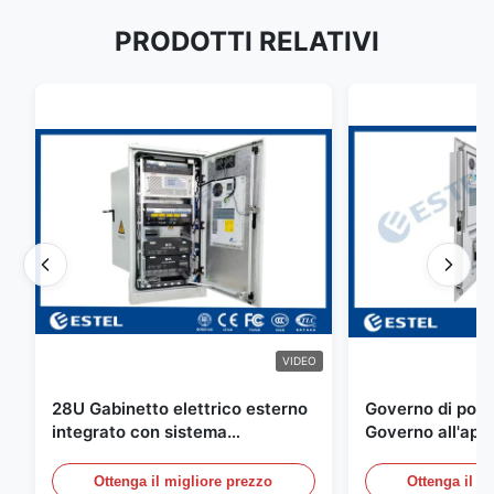
PRODOTTI RELATIVI
VIDEO
28U Gabinetto elettrico esterno
Governo di poter
integrato con sistema
Governo all'aper
rettificatore UPS
Telecomunicazio
sensore dell'ac
Ottenga il migliore prezzo
Ottenga il m