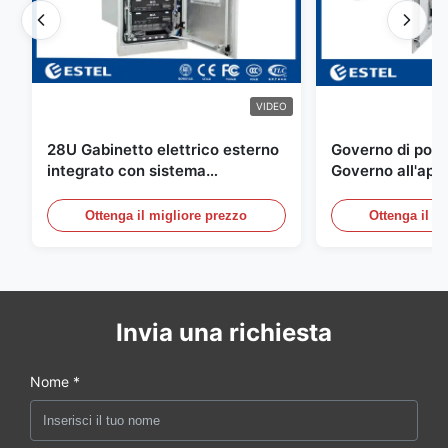
VIDEO
28U Gabinetto elettrico esterno
Governo di poter
integrato con sistema
Governo all'aper
rettificatore UPS
Telecomunicazio
sensore dell'ac
Ottenga il migliore prezzo
Ottenga il m
della porta
Invia una richiesta
Nome *