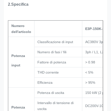
2.Specifica
Numero
E3P-150K-D2-2
dell'articolo
Classificazione di input
AC380V 3ph Wy
Numero di fasi / fili
3ph / L1, L2, L3
Potenza
Fattore di potenza
> 0.98
input
THD corrente
< 5%
Efficienza
> 95%
Potenza di uscita
150 kW (2 pistol
Intervallo di tensione di
DC200V-1000V
Potenza
uscita