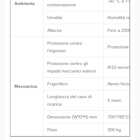
-40 °C a +70 °C
Ambiente
conservazione
Umidità
Humidità relati
Altezza
Fino a 2000 m (
Protezione contro
Protezione IP54
l'ingresso
Protezione contro gli
IK10 secondo l
impatti meccanici esterni
Frigorifero
Aereo forzato
Meccanica
Lunghezza del cavo di
5 metri
ricarica
Dimensione (W*D*H) mm
700*780*1720 
Peso
300 kg