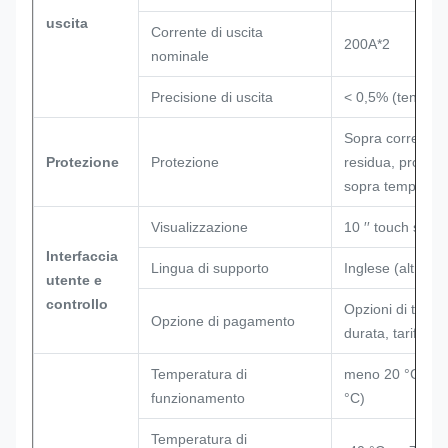
uscita
Corrente di uscita
200A*2
nominale
Precisione di uscita
< 0,5% (tensione
Sopra corrente, 
Protezione
Protezione
residua, protezio
sopra temperatur
Visualizzazione
10 ′′ touch scre
Interfaccia
Lingua di supporto
Inglese (altre li
utente e
controllo
Opzioni di tariff
Opzione di pagamento
durata, tariffa pe
Temperatura di
meno 20 °C a +5
funzionamento
°C)
Temperatura di