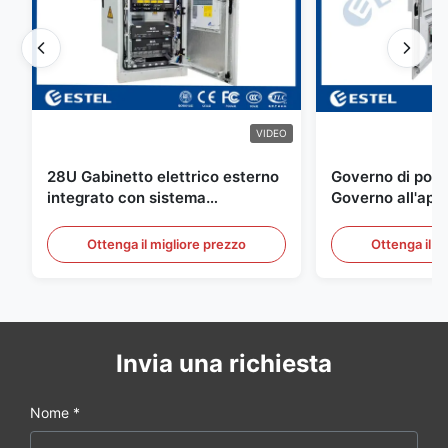
VIDEO
28U Gabinetto elettrico esterno
Governo di poter
integrato con sistema
Governo all'aper
rettificatore UPS
Telecomunicazio
sensore dell'ac
Ottenga il migliore prezzo
Ottenga il m
della porta
Invia una richiesta
Nome *