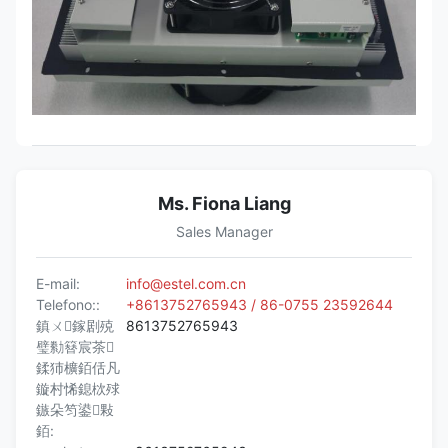
Ms. Fiona Liang
Sales Manager
E-mail:
info@estel.com.cn
Telefono::
+8613752765943 / 86-0755 23592644
鎮ㄨ鎵剧殑
8613752765943
璧勬簮宸茶
鍒犻櫎銆佸凡
鏇村悕鎴栨殏
鏃朵笉鍙敤
銆: