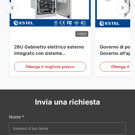
VIDEO
28U Gabinetto elettrico esterno
Governo di poter
integrato con sistema
Governo all'aper
rettificatore UPS
Telecomunicazio
sensore dell'ac
Ottenga il migliore prezzo
Ottenga il m
della porta
Invia una richiesta
Nome *