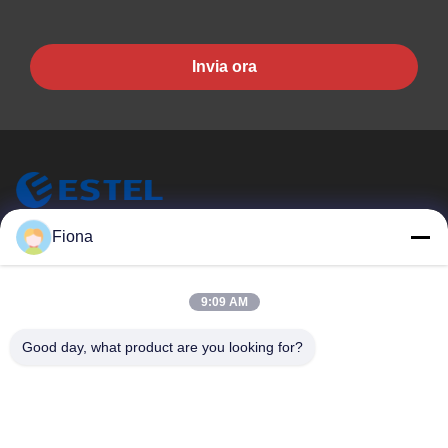
Invia ora
ESTEL (GUANGDONG) TECHNOLOGY CO., LTD.
Fiona
ESTEL ((GUANGDONG) TECHNOLOGY CO., LTD.
Link Veloci
9:09 AM
Casa.
Nuovo
Good day, what product are you looking for?
Prodotti
Video
Su Di Noi
Visita Alla Fabbrica
Controllo Della Qualità
Contattaci