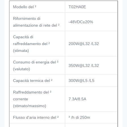
Modello del ²
T02HA0E
Rifornimento di
-48VDC±20%
alimentazione di rete del ²
Capacità di
raffreddamento del ²
200W@L32 /L32
(stimata)
Consumo di energia del ²
350W@L32 /L32
(valutato)
Capacità termica del ²
300W@L5 /L5
Raffreddamento del ²
corrente
7.3A/8.5A
(stimato/massimo)
Flusso d'aria interno del ²
³ /h di 250m