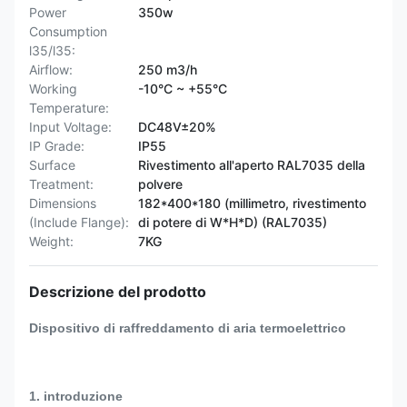
Power
350w
Consumption
l35/l35:
Airflow:
250 m3/h
Working
-10°C ~ +55°C
Temperature:
Input Voltage:
DC48V±20%
IP Grade:
IP55
Surface
Rivestimento all'aperto RAL7035 della
Treatment:
polvere
Dimensions
182*400*180 (millimetro, rivestimento
(Include Flange):
di potere di W*H*D) (RAL7035)
Weight:
7KG
Descrizione del prodotto
Dispositivo di raffreddamento di aria termoelettrico
1. introduzione