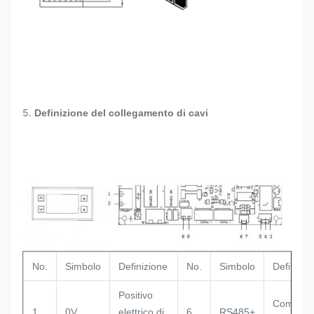
5.
Definizione del collegamento di cavi
No.
Simbolo
Definizione
No.
Simbolo
Definizio
Positivo
Comunic
1
0V
elettrico di
6
RS485+