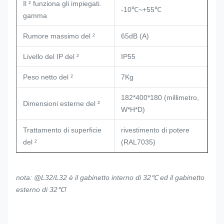
Il ² funziona gli impiegati.
-10℃~+55℃
gamma
Rumore massimo del ²
65dB (A)
Livello del IP del ²
IP55
Peso netto del ²
7Kg
182*400*180 (millimetro,
Dimensioni esterne del ²
W*H*D)
Trattamento di superficie
rivestimento di potere
del ²
(RAL7035)
nota: @L32/L32 è il gabinetto interno di 32℃ ed il gabinetto
esterno di 32℃!