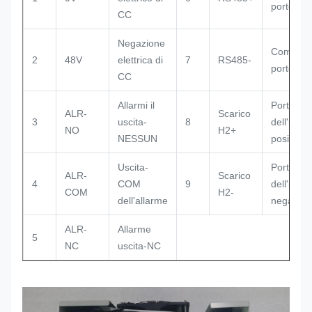
porto-pos
CC
Negazione
Comunic
2
48V
elettrica di
7
RS485-
porto-ne
CC
Allarmi il
Porto di 
ALR-
Scarico
3
uscita-
8
dell'idro
NO
H2+
NESSUN
positivo
Uscita-
Porto di 
ALR-
Scarico
4
COM
9
dell'idro
COM
H2-
dell'allarme
negativo
ALR-
Allarme
5
NC
uscita-NC