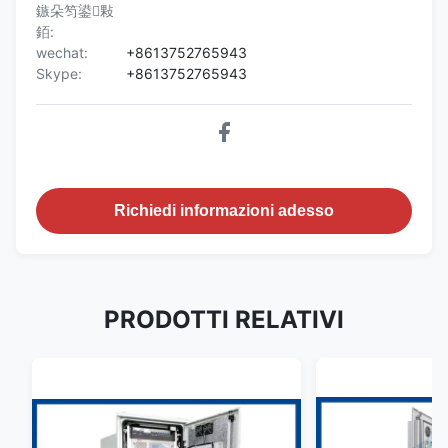
鏃朵笉鍙敤
銆:
wechat:
+8613752765943
Skype:
+8613752765943
Richiedi informazioni adesso
PRODOTTI RELATIVI