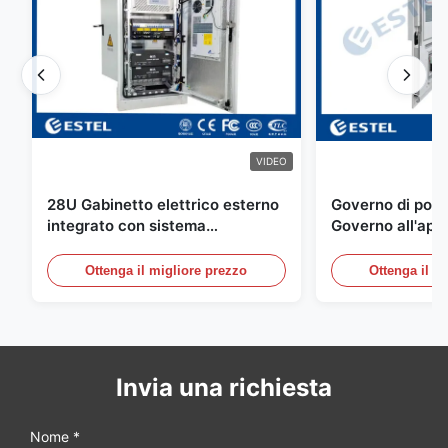
VIDEO
28U Gabinetto elettrico esterno
Governo di poter
integrato con sistema
Governo all'aper
rettificatore UPS
Telecomunicazio
sensore dell'ac
Ottenga il migliore prezzo
Ottenga il m
della porta
Invia una richiesta
Nome *