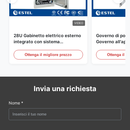
VIDEO
28U Gabinetto elettrico esterno
Governo di poter
integrato con sistema
Governo all'aper
rettificatore UPS
Telecomunicazio
sensore dell'ac
Ottenga il migliore prezzo
Ottenga il m
della porta
Invia una richiesta
Nome *