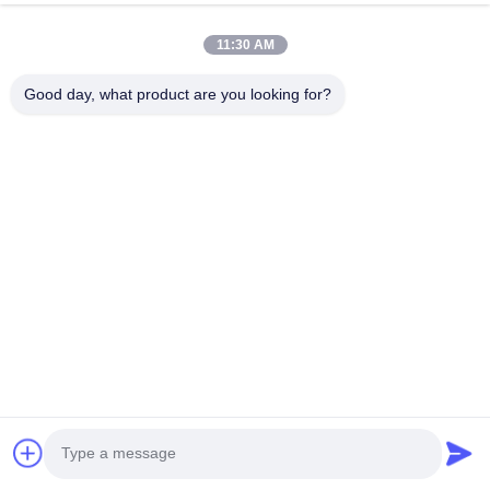
Invia ora
11:30 AM
Good day, what product are you looking for?
ESTEL (GUANGDONG) TECHNOLOGY CO., LTD.
ESTEL ((GUANGDONG) TECHNOLOGY CO., LTD.
Link Veloci
Casa.
Nuovo
Prodotti
Video
Su Di Noi
Visita Alla Fabbrica
Controllo Della Qualità
Contattaci
Contattaci