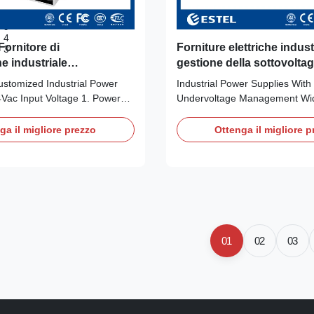
6
5
9
4
ornitore di
Forniture elettriche indust
3
e industriale
gestione della sottovoltag
to 85 - 264Vac Voltaggio
batterie Ampia gamma di 
tomized Industrial Power
Industrial Power Supplies With
tensione
Vac Input Voltage 1. Power
Undervoltage Management Wid
ly Input Characteristics Input
Input Range 1. ESTEL Power 
 85-264Vac/120~370Vdc Input
Description This power supply 
ga il migliore prezzo
Ottenga il migliore p
ncy 47-63 Hz input currenton
power supply, with the followin
115 Vac, MAX. 0.56A @230
functions: 1, Wide voltage inpu
ent
264 Vac, suitable for ac grid i
world; 2, The system has a hi
factor of 0.95; the harmonic r
reaches the limit of IEC61000-
Input undervoltage, input overv
01
02
03
overvoltage, output