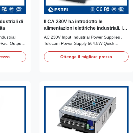
dustriali di
Il CA 230V ha introdotto le
ita
alimentazioni elettriche industriali, le
Telecomunicazioni l'alimentazione
ndustrial
AC 230V Input Industrial Power Supplies ,
elettrica 564.5W
0Vac, Output
Telecom Power Supply 564.5W Quick
: 530W Quick
Details: Place of Origin: Shenzhen, China
zhen, China
(Mainland) Input Voltage: AC230V Brand
rezzo
Ottenga il migliore prezzo
20V Brand
Name: ESTEL Input Frequency 50/60Hz
: DC24V Model
Model Number: GPAD561M24-3A Output
put Power:
Power: 564.5W Product Name: Industrial
l Power
Power Supplies Output Voltage: +5.3VDC,
~63Hz
+12.5VDC, +24VDC Certification: ISO9001,
C, FCC, TLC
CE, UL Output Current: 15A, 10A, 15A
cation:
Application: industrial equipments Output
& Shipping
Efficiency: 74%, 76%, 80% Payment &
Shipping Terms: