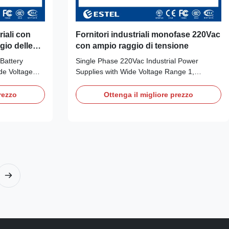
riali con
Fornitori industriali monofase 220Vac
gio delle
con ampio raggio di tensione
ingresso di
 Battery
Single Phase 220Vac Industrial Power
e Voltage
Supplies with Wide Voltage Range 1,
System
Rectifier System Quick Details: Place of
is a system
Origin: Shenzhen, China (Mainland) Single
rezzo
Ottenga il migliore prezzo
g features and
phase 220Vac Brand Name: ESTEL 48V(
t range: 90 ~
40~58Vdc adjustable) Model Number:
nput around the
EVCSE48200 Output Power: 23.2KW
gh power
Product Name:AC/DC Power System Input
equirement
Frequency:50/60Hz±10% Certification:
3-2 2001; 3,
ISO9001, CE, 3C, FCC, TLC Output
oltage, output
Current:50-400A Application: transmission
device,Satellite communication ground
station Power Factor: ≥0.99