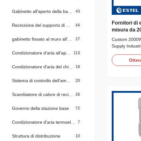
Gabinetto all'aperto della batteria
43
Fornitori di 
Recinzione del supporto di Palo
44
misura da 2
gabinetto fissato al muro all'aperto
27
Custom 2000W
Supply Indust
Protection Quic
Condizionatore d'aria all'aperto del Governo
113
Shenzhen, Chin
Otten
AC220V Brand
Condizionatore d'aria del chiosco
18
Voltage: 42V
Number: EVWP
Sistema di controllo dell'ambiente
20
2000W Produc
Power Supply 
Scambiatore di calore di recinzione
26
45Hz,50Hz,65H
3C, FCC, TLC 
Governo della stazione base
72
Application: tr
communication
Condizionatore d'aria termoelettrico
7
Struttura di distribuzione
10