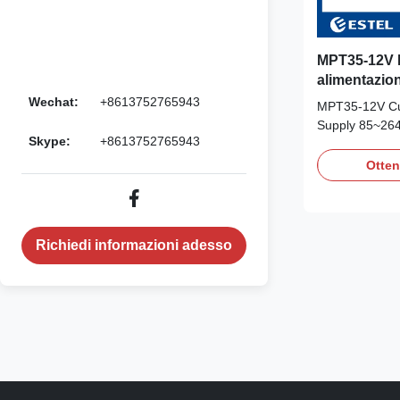
MPT35-12V F
alimentazion
personalizza
Wechat:
+8613752765943
MPT35-12V Cus
di ingresso
Supply 85~264
Skype:
+8613752765943
Industrial Supp
voltage range
Otten
voltage freque
MAX. 0.95A @
Vac surge curr
Richiedi informazioni adesso