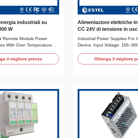
energia industriali su
Alimentazioni elettriche in
000 W
CC 24V di tensione in usc
 Remote Module Power
Industrial Power Supplies For I
ries With Over Temperature
Device, Input Voltage: 165~30
k Details: Place of Origin:
Voltage: 24Vdc, Output Power
a (Mainland) Input Voltage:
Details: Place of Origin: Shen
ga il migliore prezzo
Ottenga il migliore p
 Name: ESTEL Output
(Mainland) Input Voltage: AC2
DC,53.5VDC,58VDC Model
Name: ESTEL Output Voltage
S54302000 Output Power:
Number: GPAD531M27-3A Out
t Name: Remote Module
530W Product Name: Industria
Input Frequency:
Supplies Input Frequency: 47
z Certification: ISO9001, CE,
Certification: ISO9001, CE, 3
Input Current: 7.5A
Max. Output Current:16A Appli
ansmission device,Satellite
Industrial Equipment Payment 
 ground station Power
Terms: