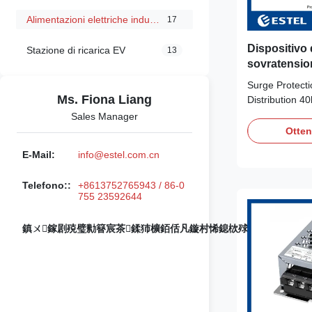
Alimentazioni elettriche industriali
17
Dispositivo 
Stazione di ricarica EV
13
sovratension
distribuzion
Surge Protect
allarme remo
Ms. Fiona Liang
Distribution 
sovratensio
Alarm Port Pro
Sales Manager
M1L385-40 II 
Otten
is a highly reli
E-Mail:
info@estel.com.cn
system design
from overvolt
Telefono::
+8613752765943 / 86-0
surges in low-
755 23592644
systems. This d
engineered for
鎮ㄨ鎵剧殑璧勬簮宸茶鍒犻櫎銆佸凡鏇村悕鎴栨殏鏃朵笉鍙敤銆
current and ov
essential, offe