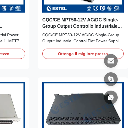
CQC/CE MPT50-12V AC/DC Single-
Group Output Controllo industriale
erture anti-
Flat Power Supply
rial Power
CQC/CE MPT50-12V AC/DC Single-Group
ge 1. MPT75-
Output Industrial Control Flat Power Supply
The MPT75
1. CQC/CE MPT50-12V AC/DC Single-
 a 30mm low
Group Output Industrial Control Flat Power
rezzo
Ottenga il migliore prezzo
le-group
Supply Input Characteristics Input voltage
upply, with
range 85-264Vac/120~370Vdc Input voltage
tion, high
frequency 47-63 Hz input currenton MAX.
ity
0.95A @115 Vac, MAX. 0.56A @230 Vac
utstanding
surge current
rformance,and
 and has
368-1,