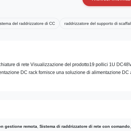
istema del raddrizzatore di CC
raddrizzatore del supporto di scaffa
iature di rete Visualizzazione del prodotto19 pollici 1U DC48
mentazione DC rack fornisce una soluzione di alimentazione DC
on gestione remota
,
Sistema di raddrizzatore di rete con comando
,