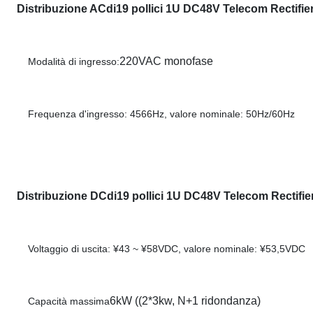
Distribuzione AC
di
19 pollici 1U DC48V Telecom Rectifi
220VAC monofase
Modalità di ingresso:
Frequenza d'ingresso: 4566Hz, valore nominale: 50Hz/60Hz
Distribuzione DC
di
19 pollici 1U DC48V Telecom Rectifi
Voltaggio di uscita: ¥43 ~ ¥58VDC, valore nominale: ¥53,5VDC
6kW ((2*3kw, N+1 ridondanza)
Capacità massima