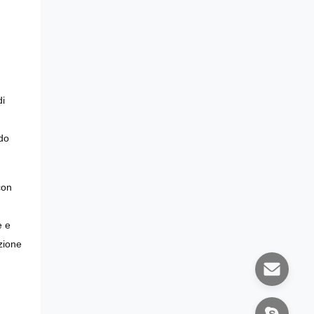
di
do
con
e e
azione