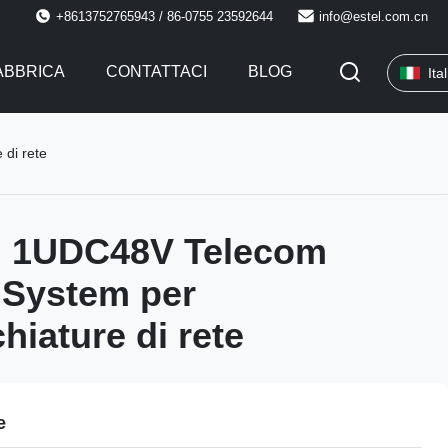
+8613752765943 / 86-0755 23592644
info@estel.com.cn
FABBRICA
CONTATTACI
BLOG
Ita
 di rete
ci 1UDC48V Telecom
r System per
hiature di rete
e