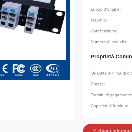
Luogo d'origine:
Marchio:
Certificazione:
Numero di modello:
Proprietà Comme
Quantità minima di or
Prezzo:
Termini di pagamento
Capacità di fornitura:
R
i
c
h
i
e
d
i
i
n
f
o
r
m
a
z