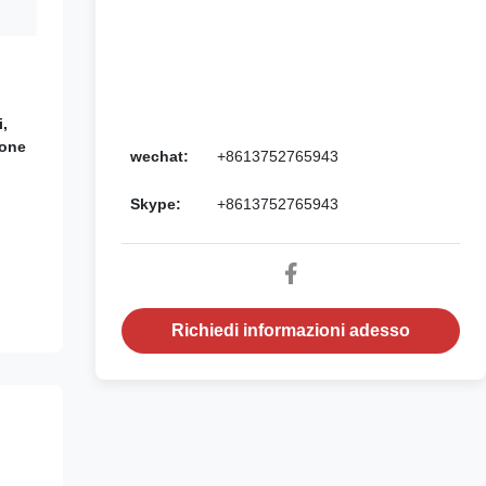
i,
ione
wechat:
+8613752765943
Skype:
+8613752765943
Richiedi informazioni adesso