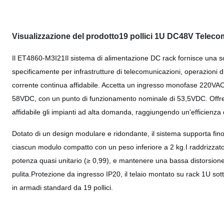
Visualizzazione del prodotto
19 pollici 1U DC48V Teleco
Il ET4860-M3I21
Il sistema di alimentazione DC rack fornisce una s
specificamente per infrastrutture di telecomunicazioni, operazioni di
corrente continua affidabile. Accetta un ingresso monofase 220VAC 
58VDC, con un punto di funzionamento nominale di 53,5VDC. Offre
affidabile gli impianti ad alta domanda, raggiungendo un'efficienza
Dotato di un design modulare e ridondante, il sistema supporta fin
ciascun modulo compatto con un peso inferiore a 2 kg.I raddrizzator
potenza quasi unitario (≥ 0,99), e mantenere una bassa distorsion
pulita.Protezione da ingresso IP20, il telaio montato su rack 1U sotto
in armadi standard da 19 pollici.