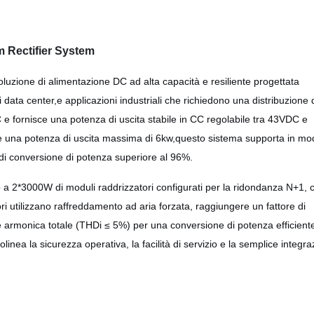
m Rectifier System
oluzione di alimentazione DC ad alta capacità e resiliente progettata
 data center,e applicazioni industriali che richiedono una distribuzione 
e fornisce una potenza di uscita stabile in CC regolabile tra 43VDC e
 una potenza di uscita massima di 6kw,questo sistema supporta in mo
 di conversione di potenza superiore al 96%.
o a 2*3000W di moduli raddrizzatori configurati per la ridondanza N+1, 
i utilizzano raffreddamento ad aria forzata, raggiungere un fattore di
e armonica totale (THDi ≤ 5%) per una conversione di potenza efficient
linea la sicurezza operativa, la facilità di servizio e la semplice integr