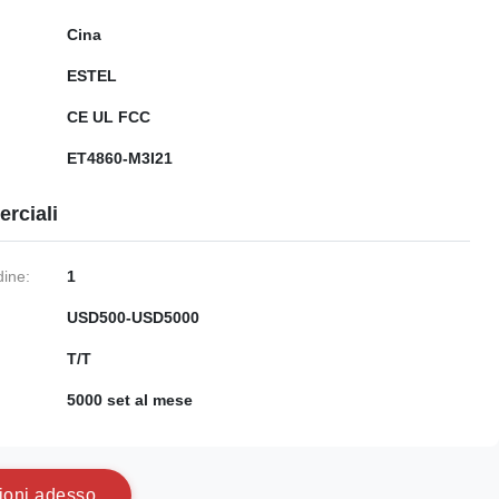
Cina
ESTEL
CE UL FCC
ET4860-M3I21
rciali
dine:
1
USD500-USD5000
:
T/T
5000 set al mese
i
o
n
i
a
d
e
s
s
o