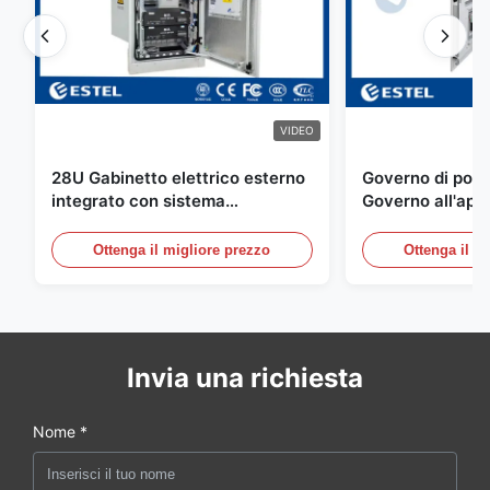
VIDEO
28U Gabinetto elettrico esterno
Governo di poter
integrato con sistema
Governo all'aper
rettificatore UPS
Telecomunicazio
sensore dell'ac
Ottenga il migliore prezzo
Ottenga il m
della porta
Invia una richiesta
Nome *