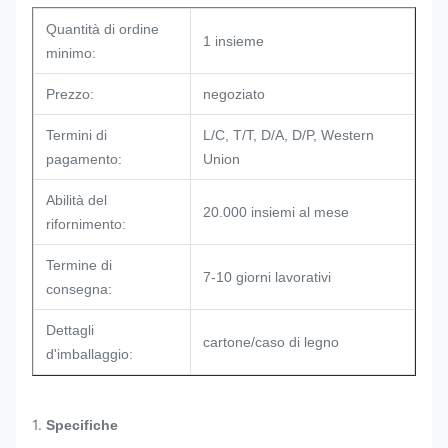
Quantità di ordine
1 insieme
minimo:
Prezzo:
negoziato
Termini di
L/C, T/T, D/A, D/P, Western
pagamento:
Union
Abilità del
20.000 insiemi al mese
rifornimento:
Termine di
7-10 giorni lavorativi
consegna:
Dettagli
cartone/caso di legno
d'imballaggio:
1.
Specifiche