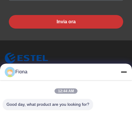
Invia ora
ESTEL (GUANGDONG) TECHNOLOGY CO., LTD.
Fiona
ESTEL ((GUANGDONG) TECHNOLOGY CO., LTD.
Link Veloci
12:44 AM
Casa.
Nuovo
Good day, what product are you looking for?
Prodotti
Video
Su Di Noi
Visita Alla Fabbrica
Controllo Della Qualità
Contattaci