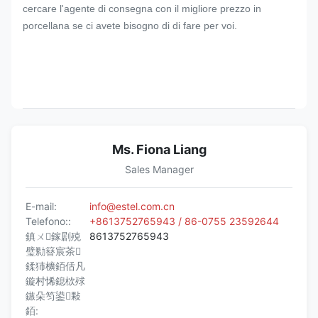
cercare l'agente di consegna con il migliore prezzo in
porcellana se ci avete bisogno di di fare per voi.
Ms. Fiona Liang
Sales Manager
E-mail:
info@estel.com.cn
Telefono::
+8613752765943 / 86-0755 23592644
鎮ㄨ鎵剧殑
8613752765943
璧勬簮宸茶
鍒犻櫎銆佸凡
鏇村悕鎴栨殏
鏃朵笉鍙敤
銆: