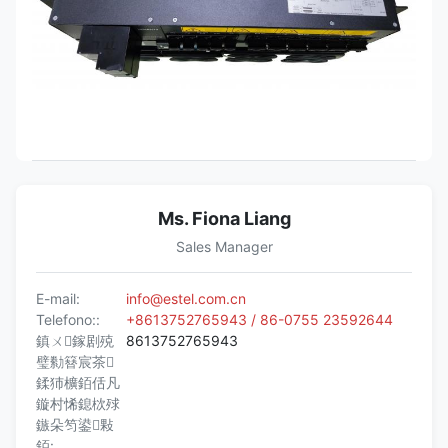
Ms. Fiona Liang
Sales Manager
E-mail:
info@estel.com.cn
Telefono::
+8613752765943 / 86-0755 23592644
鎮ㄨ鎵剧殑
8613752765943
璧勬簮宸茶
鍒犻櫎銆佸凡
鏇村悕鎴栨殏
鏃朵笉鍙敤
銆: