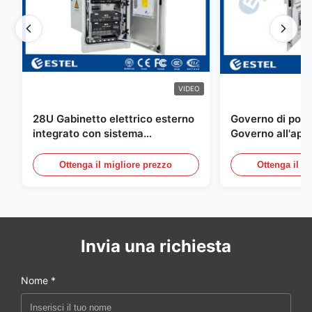
VIDEO
28U Gabinetto elettrico esterno
Governo di poter
integrato con sistema
Governo all'aper
rettificatore UPS
Telecomunicazio
sensore dell'ac
Ottenga il migliore prezzo
Ottenga il m
della porta
Invia una richiesta
Nome *