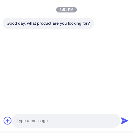
1:51 PM
Good day, what product are you looking for?
Invia ora
ESTEL (GUANGDONG) TECHNOLOGY CO., LTD.
ESTEL (GUANGDONG) TECHNOLOGY CO., LTD.
Link Veloci
Casa.
Nuovo
Prodotti
Video
Su Di Noi
Visita Alla Fabbrica