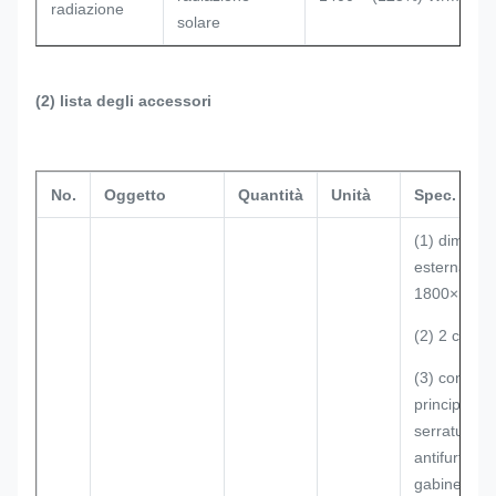
radiazione
solare
(2) lista degli accessori
No.
Oggetto
Quantità
Unità
Spec.
(1) dimens
esterna: 
1800×160
(2) 2 compa
(3) con 2 e
principali e 
serratura d
antifurto tre
gabinetto al