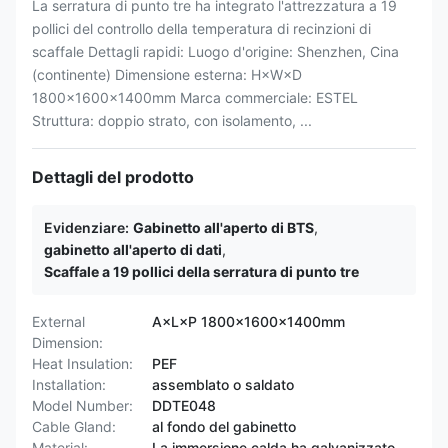
La serratura di punto tre ha integrato l'attrezzatura a 19
pollici del controllo della temperatura di recinzioni di
scaffale Dettagli rapidi: Luogo d'origine: Shenzhen, Cina
(continente) Dimensione esterna: H×W×D
1800×1600×1400mm Marca commerciale: ESTEL
Struttura: doppio strato, con isolamento, ...
Dettagli del prodotto
Evidenziare:
Gabinetto all'aperto di BTS
,
gabinetto all'aperto di dati
,
Scaffale a 19 pollici della serratura di punto tre
External
A×L×P 1800×1600×1400mm
Dimension:
Heat Insulation:
PEF
Installation:
assemblato o saldato
Model Number:
DDTE048
Cable Gland:
al fondo del gabinetto
Material:
La immersione calda ha galvanizzato