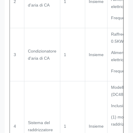
2
1
Insieme
d'aria di CA
elettrica: 
Frequenza
Raffreddam
0.5KW;
Condizionatore
Alimentazi
3
1
Insieme
d'aria di CA
elettrica: 
Frequenza
Modello: 
(DC48V, 12
Inclusione:
(1) modulo 
Sistema del
raddrizzato
4
1
Insieme
raddrizzatore