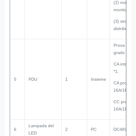
(2) modulo 
monitoraggi
(3) struttura
distribuzio
Prova del f
grado B;
CA introdot
*1;
5
PDU
1
Insieme
CA prodotto
16A/1P*4;
CC prodott
16A/1P*4.
Lampada del
6
2
PC
DC48V
LED