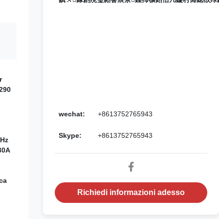
r
-290
wechat:
+8613752765943
Skype:
+8613752765943
0Hz
30A
ica
Richiedi informazioni adesso