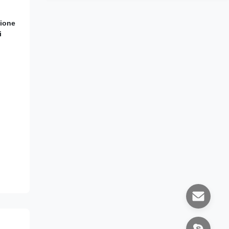
zione
i