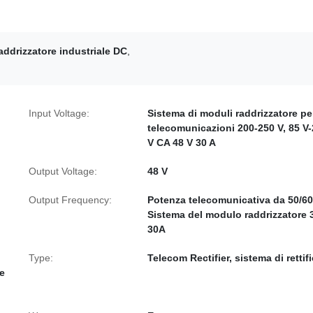
addrizzatore industriale DC
,
Input Voltage:
Sistema di moduli raddrizzatore pe
telecomunicazioni 200-250 V, 85 V
V CA 48 V 30 A
Output Voltage:
48 V
Output Frequency:
Potenza telecomunicativa da 50/6
Sistema del modulo raddrizzatore 
30A
Type:
Telecom Rectifier, sistema di rettif
e