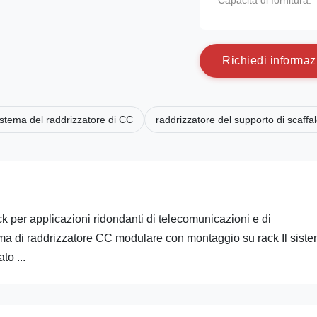
Capacità di fornitura:
R
i
c
h
i
e
d
i
i
n
f
o
r
m
a
z
istema del raddrizzatore di CC
raddrizzatore del supporto di scaffa
 per applicazioni ridondanti di telecomunicazioni e di
ema di raddrizzatore CC modulare con montaggio su rack Il siste
to ...