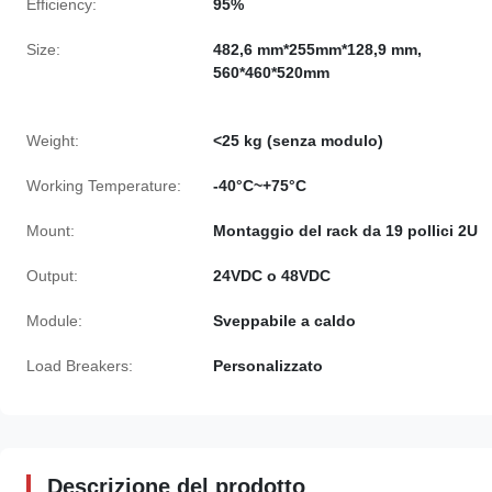
Efficiency:
95%
Size:
482,6 mm*255mm*128,9 mm,
560*460*520mm
Weight:
<25 kg (senza modulo)
Working Temperature:
-40°C~+75°C
Mount:
Montaggio del rack da 19 pollici 2U
Output:
24VDC o 48VDC
Module:
Sveppabile a caldo
Load Breakers:
Personalizzato
Descrizione del prodotto