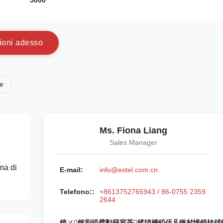
5000
i
o
n
i
a
d
e
s
s
o
le
Ms. Fiona Liang
Sales Manager
ma di
E-mail:
info@estel.com.cn
Telefono::
+8613752765943 / 86-0755 2359
2644
鎮ㄨ鎵剧殑璧勬簮宸茶鍒犻櫎銆佸凡鏇村悕鎴栨殏