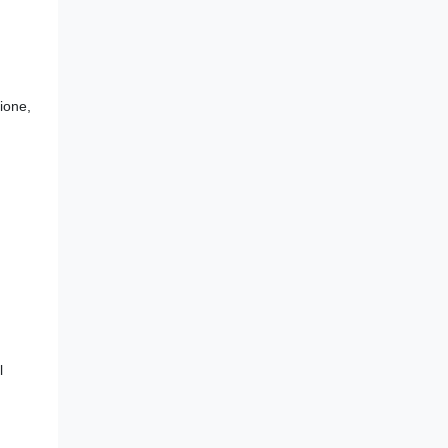
ione,
l