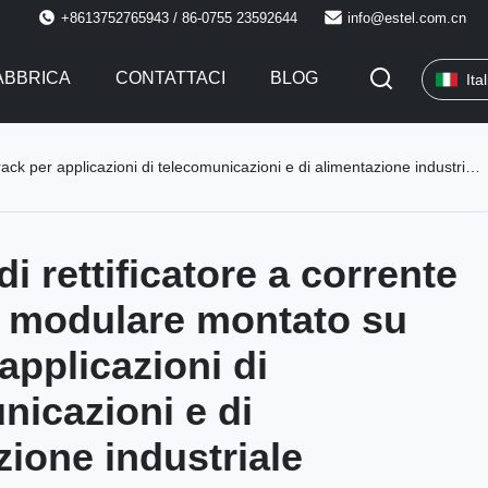
+8613752765943 / 86-0755 23592644
info@estel.com.cn
FABBRICA
CONTATTACI
BLOG
Ita
 applicazioni di telecomunicazioni e di alimentazione industriale ridondanti
i rettificatore a corrente
 modulare montato su
applicazioni di
nicazioni e di
zione industriale