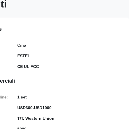
ti
e
Cina
ESTEL
CE UL FCC
rciali
dine:
1 set
USD300-USD1000
:
T/T, Western Union