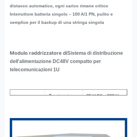
distacco automatico, ogni carico rimane critico
Interruttore batteria singolo – 100 A/1 PN, pulito e
semplice per il backup di una stringa singola
Modulo raddrizzatore di
Sistema di distribuzione
dell'alimentazione DC48V compatto per
telecomunicazioni 1U
Tensione in
85 V CA ~ 300 V
ingresso
CA, nominale 220
V CA
Efficienza
>96%
Potenza
3000 W (176 ~