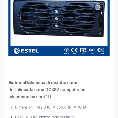
nominale
300 V CA)
Temperatura di
-40℃~+75℃
lavoro
(uscita completa
Raddrizzatore
sotto 50℃)
Dimensione
106,5 mm(L)×286
mm(P)×41,5
mm(1U/A)
Peso
≤2kg
Modalità di
Raffreddamento
raffreddamento
forzato
Sistema
Di
Sistema di distribuzione
Fattore di
≥0,99
dell'alimentazione DC48V compatto per
potenza
telecomunicazioni 1U
THD
≤5%
Dimensioni: 482,0 (L) × 350,0 (P) × 1U (A)
Uscita CC
–43 ~ –58 V CC,
Peso: ≤10 kg (senza raddrizzatori)