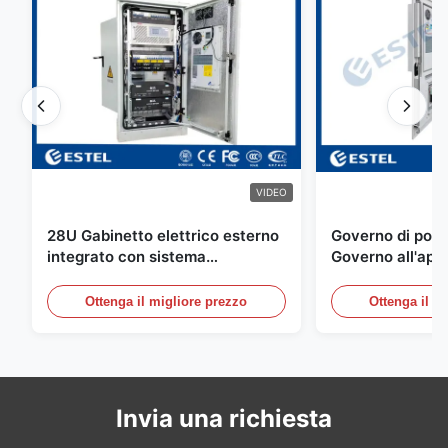
VIDEO
28U Gabinetto elettrico esterno
Governo di poter
integrato con sistema
Governo all'aper
rettificatore UPS
Telecomunicazio
sensore dell'ac
Ottenga il migliore prezzo
Ottenga il m
della porta
Invia una richiesta