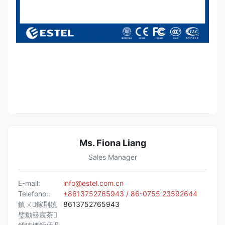
Ms. Fiona Liang
Sales Manager
E-mail:
info@estel.com.cn
Telefono::
+8613752765943 / 86-0755 23592644
鎮ㄨ鎵剧殑
8613752765943
璧勬簮宸茶