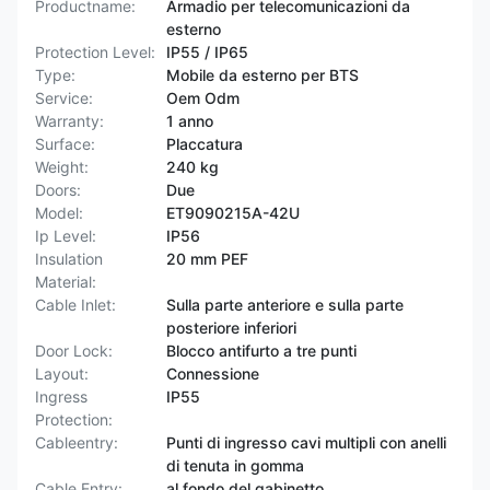
Productname:
Armadio per telecomunicazioni da
esterno
Protection Level:
IP55 / IP65
Type:
Mobile da esterno per BTS
Service:
Oem Odm
Warranty:
1 anno
Surface:
Placcatura
Weight:
240 kg
Doors:
Due
Model:
ET9090215A-42U
Ip Level:
IP56
Insulation
20 mm PEF
Material:
Cable Inlet:
Sulla parte anteriore e sulla parte
posteriore inferiori
Door Lock:
Blocco antifurto a tre punti
Layout:
Connessione
Ingress
IP55
Protection:
Cableentry:
Punti di ingresso cavi multipli con anelli
di tenuta in gomma
Cable Entry:
al fondo del gabinetto