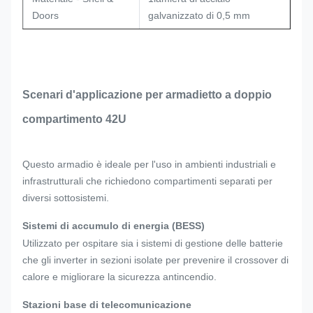
Doors
galvanizzato di 0,5 mm
Materiale - elementi di
Acciaio inossidabile 304 (viti,
fissaggio
dadi, rivetti)
Scenari d'applicazione per armadietto a doppio
Grado di protezione
Protezione IP65
compartimento 42U
RAL7035 (grigio chiaro),
Colore esterno
Questo armadio è ideale per l'uso in ambienti industriali e
rivestito in polvere
infrastrutturali che richiedono compartimenti separati per
diversi sottosistemi.
Palla in piedi, pallet base con
Tipo di montaggio
accesso a carrello elevatore
Sistemi di accumulo di energia (BESS)
Utilizzato per ospitare sia i sistemi di gestione delle batterie
Altezza dell'unità di
che gli inverter in sezioni isolate per prevenire il crossover di
42U
scaffalatura (per lato)
calore e migliorare la sicurezza antincendio.
Stazioni base di telecomunicazione