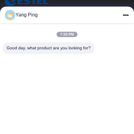
ESTEL (GUANGDONG) TECHNOLOGY CO., LTD.
Yang Ping
ESTEL ((GUANGDONG) TECHNOLOGY CO., LTD.
Link Veloci
7:50 PM
Casa.
Nuovo
Good day, what product are you looking for?
Prodotti
Video
Su Di Noi
Visita Alla Fabbrica
Controllo Della Qualità
Contattaci
Contattaci
00-86-13752765943
info@estel.com.cn