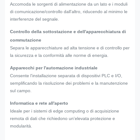
Larghezza del rack
Standard da 19 pollici
Accomoda le sorgenti di alimentazione da un lato e i moduli
di comunicazione/controllo dall'altro, riducendo al minimo le
Porte di
2 porte indipendenti con
interferenze del segnale.
compartimento
meccanismi di chiusura
Controllo della sottostazione e dell'apparecchiatura di
commutazione
Opzionale: tasca per
Separa le apparecchiature ad alta tensione e di controllo per
Accessori per porte
documenti, finestra di
la sicurezza e la conformità alle norme di energia.
controllo
Apparecchi per l'automazione industriale
Ventilazione
Ventilatore, scambiatore di
Consente l'installazione separata di dispositivi PLC e I/O,
(facoltativo)
calore o unità HVAC
semplificando la risoluzione dei problemi e la manutenzione
sul campo.
Superiore o inferiore
Entrata del cavo
Informatica e rete all'aperto
(personalizzabile)
Ideale per i sistemi di edge computing o di acquisizione
remota di dati che richiedono un'elevata protezione e
Sottili di gomma resistenti alle
modularità.
Gassetti di tenuta
intemperie