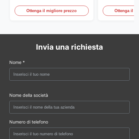
rettificatore UPS
Telecomunicazio
sensore dell'ac
Ottenga il migliore prezzo
Ottenga il m
della porta
Invia una richiesta
Nome *
Nome della società
Numero di telefono