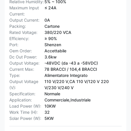
Relative Humidity:
5% ~ 100%
Maximum Input
≤ 24A
Current:
Output Current:
0A
Packing:
Cartone
Rated Voltage:
380/220 VCA
Efficiency:
≥ 90%
Port:
Shenzen
Oem Order:
Accettabile
Dc Out Power:
3.6kw
Output Voltage:
-48VDC (da -43 a -58VDC)
Current Max:
78 BRACCI / 104,4 BRACCI
Type:
Alimentatore Integrato
Output Voltage
110 V/220 V,CA 110 V/120 V 220
(V):
V/230 V/240 V
Specification:
Normale
Application:
Commerciale,Industriale
Load Power (W):
10KW
Work Time (H):
32
Solar Power (W):
5KW