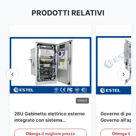
PRODOTTI RELATIVI
VIDEO
28U Gabinetto elettrico esterno
Governo di poter
integrato con sistema
Governo all'aper
rettificatore UPS
Telecomunicazio
sensore dell'ac
Ottenga il migliore prezzo
Ottenga il m