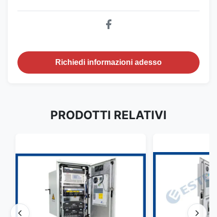
Tensione in
CA 220 V 60 Hz
ingresso
Sensore porta
Sensore porta
SÌ
Richiedi informazioni adesso
Sensore di
Sensore di
SÌ
temperatura
temperatura
Sistema
raddrizzatore
PRODOTTI RELATIVI
(opzionale)
Impianto
fotovoltaico
(opzionale)
Sistema di
Raddrizzatore
Invertitore
alimentazione
+ Solare
(opzionale)