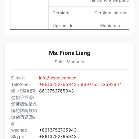
Cerniera
Cerniera interna
Opzioni di
Montato a
installazione
pavimento
Cavo in entrata e in
Instradamento
Ms. Fiona Liang
uscita dal fondo
dei cavi
dell'armadio
Sales Manager
Una porta anteriore
E-mail:
info@estel.com.cn
Manutenzione
e una porta
Telefono::
+8613752765943 / 86-0755 23592644
posteriore
鎮ㄨ鎵剧殑
8613752765943
璧勬簮宸茶
Condizionatore
鍒犻櫎銆佸凡
Opzionale
d'aria
鏇村悕鎴栨殏
鏃朵笉鍙敤
Ventola da 2 pezzi
銆:
Sistema di
Fan
con un controller
wechat:
+8613752765943
raffreddamento
della ventola
Skype:
+8613752765943