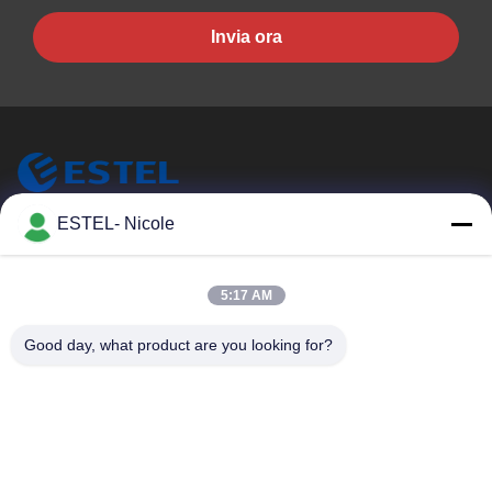
Invia ora
ESTEL (GUANGDONG) TECHNOLOGY CO., LTD.
ESTEL- Nicole
ESTEL (GUANGDONG) TECHNOLOGY CO., LTD.
Link Veloci
5:17 AM
Casa.
Nuovo
Good day, what product are you looking for?
Prodotti
Video
Su Di Noi
Visita Alla Fabbrica
Controllo Della Qualità
Contattaci
Contattaci