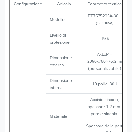
Configurazione
Articolo
Parametro tecnico
ET7575205A-30U
Modello
(5U/9kW)
Livello di
IP55
protezione
AxLxP =
Dimensione
2050x750×750mm
esterna
(personalizzabile)
Dimensione
19 pollici 30U
interna
Acciaio zincato,
spessore 1,2 mm,
parete singola.
Materiale
Spessore delle parti