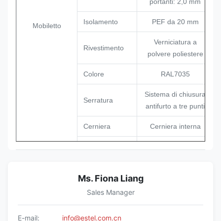
portanti: 2,0 mm
Isolamento
PEF da 20 mm
Mobiletto
Verniciatura a
Rivestimento
polvere poliestere
Colore
RAL7035
Sistema di chiusura
Serratura
antifurto a tre punti
Cerniera
Cerniera interna
Opzioni di
Montato a
installazione
pavimento
Ms. Fiona Liang
Cavo in entrata e in
Instradamento
uscita dal fondo
Sales Manager
dei cavi
dell'armadio
E-mail:
info@estel.com.cn