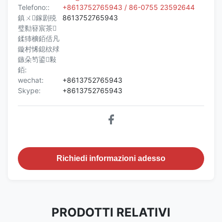
Una porta anteriore
Telefono::
+8613752765943 / 86-0755 23592644
Manutenzione
e una porta
鎮ㄨ鎵剧殑
8613752765943
posteriore
璧勬簮宸茶
鍒犻櫎銆佸凡
Condizionatore
鏇村悕鎴栨殏
Opzionale
d'aria
鏃朵笉鍙敤
銆:
Ventola da 2 pezzi
wechat:
+8613752765943
Sistema di
Fan
con un controller
Skype:
+8613752765943
raffreddamento
della ventola
Tensione in
CA 220 V 60 Hz
ingresso
Sensore porta
Sensore porta
SÌ
Richiedi informazioni adesso
Sensore di
Sensore di
SÌ
temperatura
temperatura
Montaggio su rack
PRODOTTI RELATIVI
19" da 9 kW,