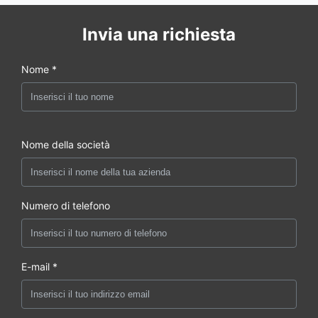
Distribuzione
dell'energia:
Invia una richiesta
LVD1: 2*80A+2*63A
Nome *
LVD2:
1*63A+4*32A+2*16A
Lampada a
Lampada LED per illuminazione con
Nome della società
LED
interruttore, Voltaggio: AC220V, 60Hz.
Temperatura di
-40℃ ~+55℃
lavoro
(+radiazione solare)
Numero di telefono
Temperatura di
-40℃~+70℃
conservazione
Ambiente
E-mail *
Umidità di
5%~95%(senza
lavoro
condensa)
Altitudine di