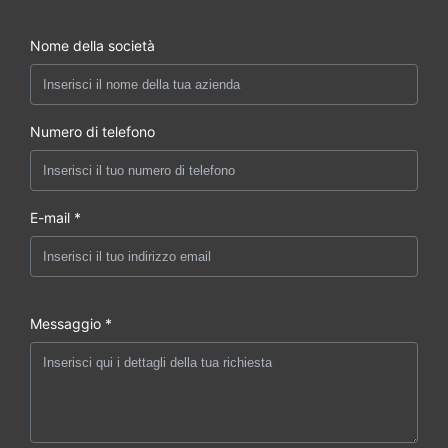
LLVD: 3x
Nome della società
63A/1P, 2x
40A/1P, 2x
32A/1P
Numero di telefono
BLVD: 2x16A/1P,
2x 10A/1P, 2x
6A/1P
E-mail *
Lampada LED per illuminazione con
Lampada a LED
interruttore, Voltaggio: AC220V,
60Hz.
-40℃ ~+55℃
Messaggio *
Temperatura di
(+radiazione
lavoro
solare)
Temperatura di
-40℃~+70℃
conservazione
Ambiente