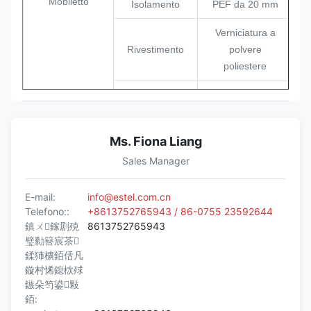
Mobiletto
Isolamento
PEF da 20 mm
Verniciatura a
Rivestimento
polvere
poliestere
Colore
RAL7035
Sistema di
Ms. Fiona Liang
Serratura
chiusura antifurto
a tre punti
Sales Manager
Cerniera
Cerniera interna
E-mail:
info@estel.com.cn
Telefono::
+8613752765943 / 86-0755 23592644
Opzioni di
Montato a
鎮ㄨ鎵剧殑
8613752765943
installazione
pavimento
璧勬簮宸茶
鍒犻櫎銆佸凡
Cavo in entrata e
鏇村悕鎴栨殏
Instradamento
in uscita dal
鏃朵笉鍙敤
dei cavi
fondo
銆:
dell'armadio