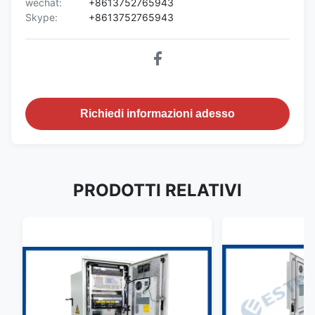
wechat:
+8613752765943
Skype:
+8613752765943
una porta
Manutenzione
anteriore e una
porta posteriore
Condizionatore
600 W
d'aria
(opzionale)
Richiedi informazioni adesso
Ventola da 2
Sistema di
pezzi con un
Fan
raffreddamento
controller della
ventola
PRODOTTI RELATIVI
Tensione in
CA 220 V 60 Hz
ingresso
Sensore porta
Sensore porta
Sensore di
Sensore di
temperatura
temperatura