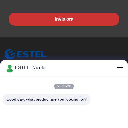
Umidità di
5%~95%(senza
lavoro
condensa)
Invia ora
Altitudine di
0~4000 metri
lavoro
ESTEL- Nicole
ESTEL (GUANGDONG) TECHNOLOGY CO., LTD.
ESTEL (GUANGDONG) TECHNOLOGY CO., LTD.
Link Veloci
9:04 PM
Casa.
Nuovo
Good day, what product are you looking for?
Prodotti
Video
Su Di Noi
Visita Alla Fabbrica
Controllo Della Qualità
Contattaci