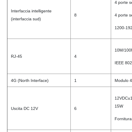
4 porte s
Interfaccia intelligente
8
4 porte s
(interfaccia sud)
1200-19
10M/100M
RJ-45
4
IEEE 802
4G (North Interface)
1
Modulo 4G
12VDC±10
15W
Uscita DC 12V
6
Fornitura