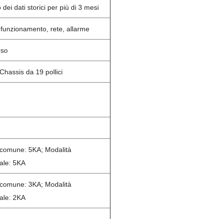
 dei dati storici per più di 3 mesi
funzionamento, rete, allarme
rso
hassis da 19 pollici
 comune: 5KA; Modalità
iale: 5KA
 comune: 3KA; Modalità
iale: 2KA