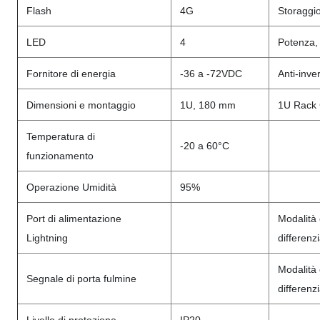
Flash
4G
Storaggio
LED
4
Potenza, 
Fornitore di energia
-36 a -72VDC
Anti-inve
Dimensioni e montaggio
1U, 180 mm
1U Rack C
Temperatura di
-20 a 60°C
funzionamento
Operazione Umidità
95%
Port di alimentazione
Modalità
Lightning
differenz
Modalità
Segnale di porta fulmine
differenz