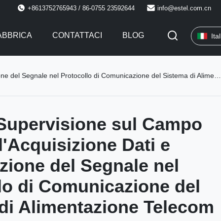
+8613752765943 / 86-0755 23592644
info@estel.com.cn
FABBRICA
CONTATTACI
BLOG
Ita
l Protocollo di Comunicazione del Sistema di Alimentazione Telecom delle Stazioni Base
 Supervisione sul Campo
l'Acquisizione Dati e
azione del Segnale nel
lo di Comunicazione del
di Alimentazione Telecom