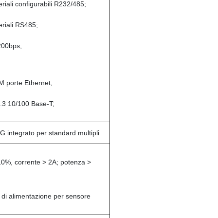
eriali configurabili R232/485;
eriali RS485;
200bps;
 porte Ethernet;
.3 10/100 Base-T;
 integrato per standard multipli
%, corrente > 2A; potenza >
 di alimentazione per sensore