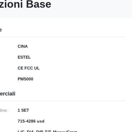
azioni Base
e
CINA
ESTEL
CE FCC UL
PM5000
rciali
dine:
1 SET
715-4286 usd