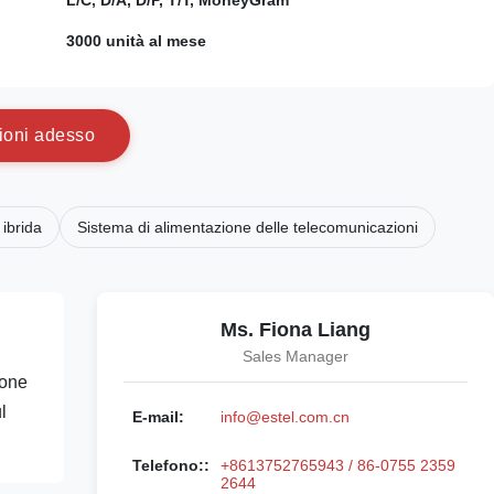
:
L/C, D/A, D/P, T/T, MoneyGram
3000 unità al mese
i
o
n
i
a
d
e
s
s
o
 ibrida
Sistema di alimentazione delle telecomunicazioni
Ms. Fiona Liang
Sales Manager
ione
l
E-mail:
info@estel.com.cn
Telefono::
+8613752765943 / 86-0755 2359
2644