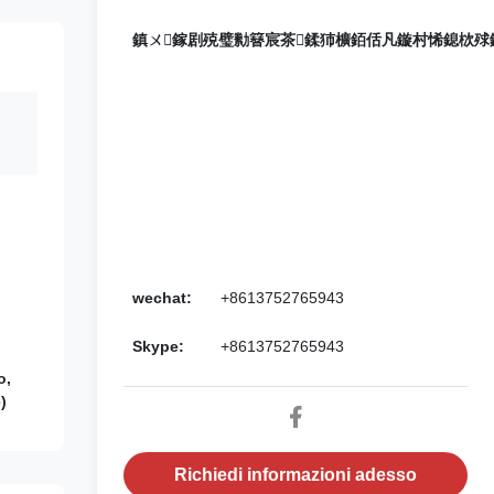
鎮ㄨ鎵剧殑璧勬簮宸茶鍒犻櫎銆佸凡鏇村悕鎴栨殏
wechat:
+8613752765943
Skype:
+8613752765943
o,
)
Richiedi informazioni adesso