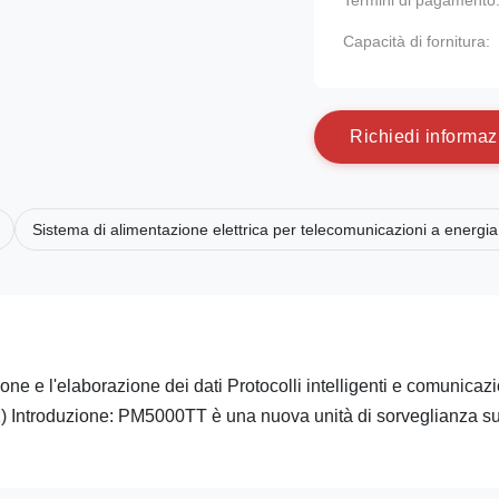
Termini di pagamento
Capacità di fornitura:
R
i
c
h
i
e
d
i
i
n
f
o
r
m
a
z
Sistema di alimentazione elettrica per telecomunicazioni a energia
one e l'elaborazione dei dati Protocolli intelligenti e comunicaz
e 1) Introduzione: PM5000TT è una nuova unità di sorveglianza su