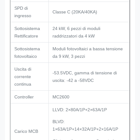
SPD di
Classe C (20KA/40KA)
ingresso
Sottosistema
24 kW, 6 pezzi di moduli
Rettificatore
raddrizzatori da 4 kW
Sottosistema
Moduli fotovoltaici a bassa tensione
fotovoltaico
da 9 kW, 3 pezzi
Uscita di
-53.5VDC, gamma di tensione di
corrente
uscita: -42 a -58VDC
continua
Controller
MC2600
LLVD: 2×80A/1P+2×63A/1P
BLVD:
1×63A/1P+14×32A/1P+2×16A/1P
Carico MCB