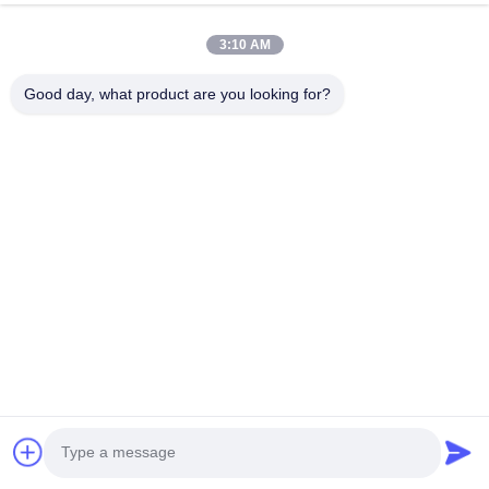
della porta
3:10 AM
Good day, what product are you looking for?
Invia una richiesta
Nome *
Nome della società
Numero di telefono
E-mail *