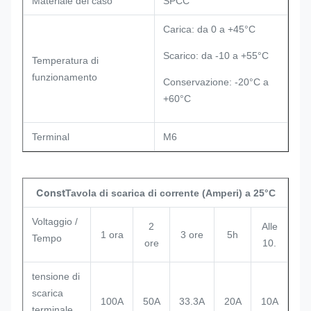
Materiale del caso
SPCC
Carica: da 0 a +45°C
Scarico: da -10 a +55°C
Temperatura di
funzionamento
Conservazione: -20°C a
+60°C
Terminal
M6
Const
Tavola di scarica di corrente (Amperi) a 25°C
Voltaggio /
2
Alle
1 ora
3 ore
5h
Tempo
ore
10.
tensione di
scarica
100A
50A
33.3A
20A
10A
terminale