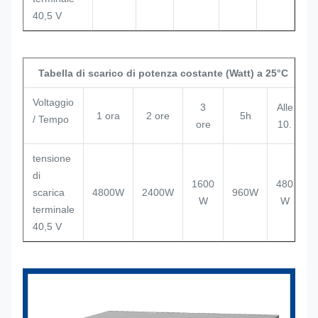
40,5 V
Tabella di scarico di potenza costante (Watt) a 25°C
Voltaggio
3
Alle
1 ora
2 ore
5h
/ Tempo
ore
10.
tensione
di
1600
480
scarica
4800W
2400W
960W
W
W
terminale
40,5 V