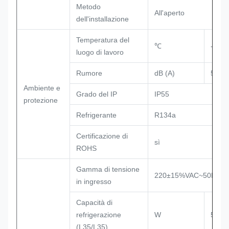
Metodo
All'aperto
dell'installazione
Temperatura del
℃
-40 -
luogo di lavoro
Rumore
dB (A)
54
Ambiente e
Grado del IP
IP55
protezione
Refrigerante
R134a
Certificazione di
sì
ROHS
Gamma di tensione
220±15%VAC~50Hz
in ingresso
Capacità di
refrigerazione
W
500
(L35/L35)