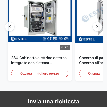
VIDEO
28U Gabinetto elettrico esterno
Governo di poter
integrato con sistema
Governo all'aper
rettificatore UPS
Telecomunicazio
sensore dell'ac
Ottenga il migliore prezzo
Ottenga il m
della porta
Invia una richiesta