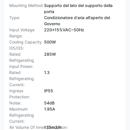
Mounting Method:
Supporto del lato del supporto della
porta
Type:
Condizionatore d'aria all'aperto del
Governo
Input Voltage
220±15%VAC~50Hz
Range:
Cooling Capacity
500W
l35/l35:
Rated
285W
Refrigerating
Input Power:
Rated
1.3
Refrigerating
Current:
Ingress
IP55
Protection:
Noise:
54dB
Maximum
1.95A
Refrigerating
Current:
Air Volume Of Inner Circulation:
135m3/h