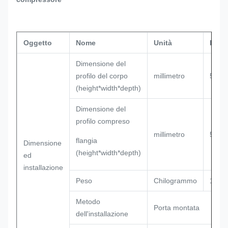
Oggetto
Nome
Unità
Para
Dimensione del
profilo del corpo
millimetro
550*
(height*width*depth)
Dimensione del
profilo compreso
millimetro
582*
flangia
Dimensione
(height*width*depth)
ed
installazione
Peso
Chilogrammo
12,7
Metodo
Porta montata
dell'installazione