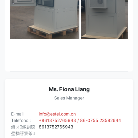
Ms. Fiona Liang
Sales Manager
E-mail:
info@estel.com.cn
Telefono::
+8613752765943 / 86-0755 23592644
鎮ㄨ鎵剧殑
8613752765943
璧勬簮宸茶