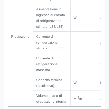
Alimentazione in
ingresso di entrata
W
285
di refrigerazione
stimata (L35/L35)
Prestazione
Corrente di
refrigerazione
1,3
stimata (L35/L35)
Corrente di
refrigerazione
1,95
massima
Capacità termica
W
500
(facoltativa)
Volume di aria di
3
135
m.
/h
circolazione interna