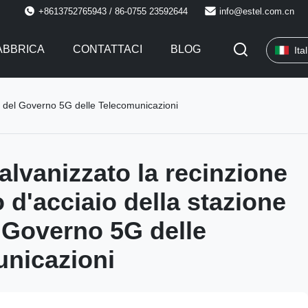
+8613752765943 / 86-0755 23592644
info@estel.com.cn
FABBRICA
CONTATTACI
BLOG
Ita
se del Governo 5G delle Telecomunicazioni
alvanizzato la recinzione
o d'acciaio della stazione
 Governo 5G delle
nicazioni