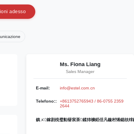
i
o
n
i
a
d
e
s
s
o
municazione
Ms. Fiona Liang
Sales Manager
E-mail:
info@estel.com.cn
Telefono::
+8613752765943 / 86-0755 2359
2644
鎮ㄨ鎵剧殑璧勬簮宸茶鍒犻櫎銆佸凡鏇村悕鎴栨殏