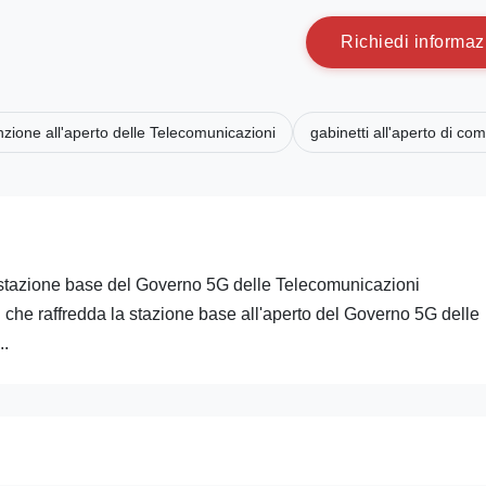
R
i
c
h
i
e
d
i
i
n
f
o
r
m
a
z
nzione all'aperto delle Telecomunicazioni
gabinetti all'aperto di co
a stazione base del Governo 5G delle Telecomunicazioni
U che raffredda la stazione base all'aperto del Governo 5G delle
..