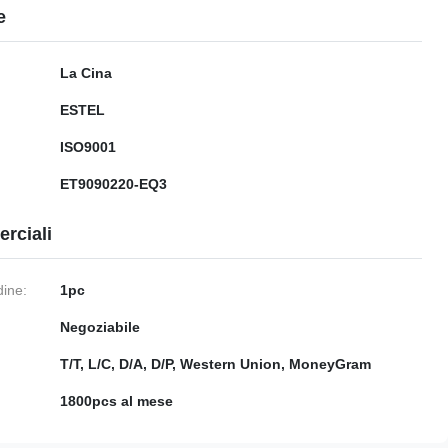
e
La Cina
ESTEL
ISO9001
ET9090220-EQ3
rciali
dine:
1pc
Negoziabile
:
T/T, L/C, D/A, D/P, Western Union, MoneyGram
1800pcs al mese