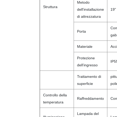
Metodo
Struttura
dell'installazione
19"
di attrezzatura
Con 
Porta
gabi
Materiale
Acc
Protezione
IP5
dell'ingresso
Trattamento di
pitt
superficie
pol
Controllo della
Raffreddamento
Con
temperatura
Lampada del