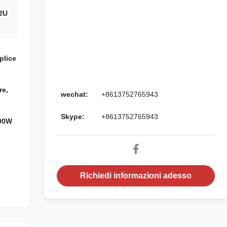
42U
plice
re,
wechat:
+8613752765943
Skype:
+8613752765943
500W
Richiedi informazioni adesso