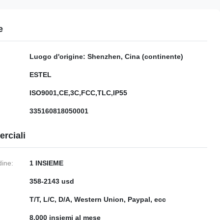
e
Luogo d'origine: Shenzhen, Cina (continente)
ESTEL
ISO9001,CE,3C,FCC,TLC,IP55
335160818050001
rciali
dine:
1 INSIEME
358-2143 usd
:
T/T, L/C, D/A, Western Union, Paypal, ecc
8.000 insiemi al mese