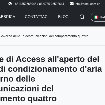
+8613752765943 / 86-0755 23592644
info@estel.com.cn
FABBRICA
CONTATTACI
BLOG
Ita
l Governo delle Telecomunicazioni del compartimento quattro
e di Access all'aperto del
di condizionamento d'aria
rno delle
nicazioni del
mento quattro