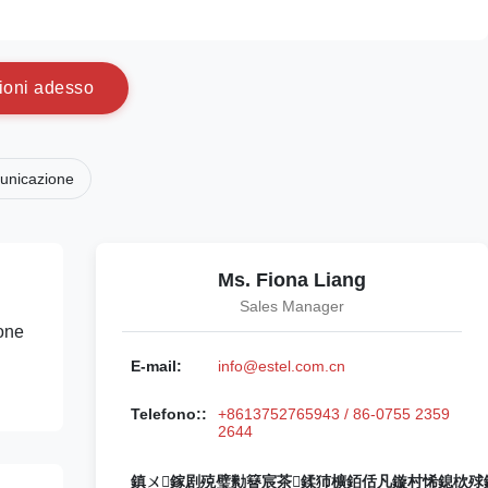
i
o
n
i
a
d
e
s
s
o
municazione
Ms. Fiona Liang
Sales Manager
ione
E-mail:
info@estel.com.cn
Telefono::
+8613752765943 / 86-0755 2359
2644
鎮ㄨ鎵剧殑璧勬簮宸茶鍒犻櫎銆佸凡鏇村悕鎴栨殏