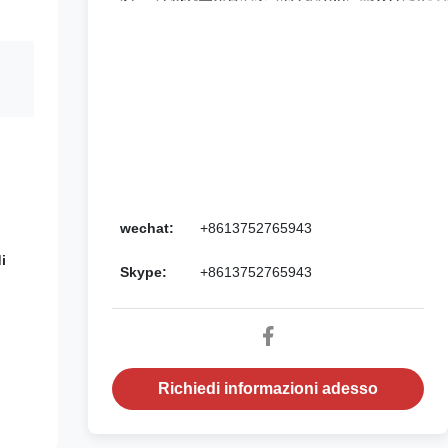
wechat:
+8613752765943
i
Skype:
+8613752765943
Richiedi informazioni adesso