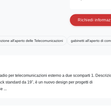
R
i
c
h
i
e
d
i
i
n
f
o
r
m
a
z
nzione all'aperto delle Telecomunicazioni
gabinetti all'aperto di co
madio per telecomunicazioni esterno a due scomparti 1. Descriz
ck standard da 19", è un nuovo design per progetti di
 ...