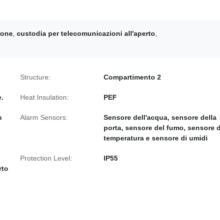
ione
,
custodia per telecomunicazioni all'aperto
,
Structure:
Compartimento 2
e.
Heat Insulation:
PEF
n
Alarm Sensors:
Sensore dell'acqua, sensore della
porta, sensore del fumo, sensore d
temperatura e sensore di umidi
Protection Level:
IP55
rto