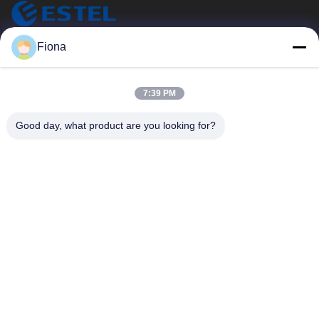
ESTEL (GUANGDONG) TECHNOLOGY CO., LTD.
Fiona
ESTEL ((GUANGDONG) TECHNOLOGY CO., LTD.
Link Veloci
7:39 PM
Casa.
Nuovo
Good day, what product are you looking for?
Prodotti
Video
Su Di Noi
Visita Alla Fabbrica
Controllo Della Qualità
Contattaci
Contattaci
00-86-13752765943
info@estel.com.cn