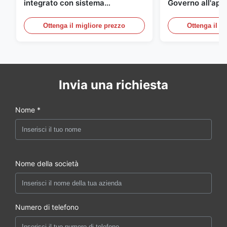
integrato con sistema
Governo all'aper
rettificatore UPS
Telecomunicazio
sensore dell'ac
Ottenga il migliore prezzo
Ottenga il m
della porta
Invia una richiesta
Nome *
Nome della società
Numero di telefono