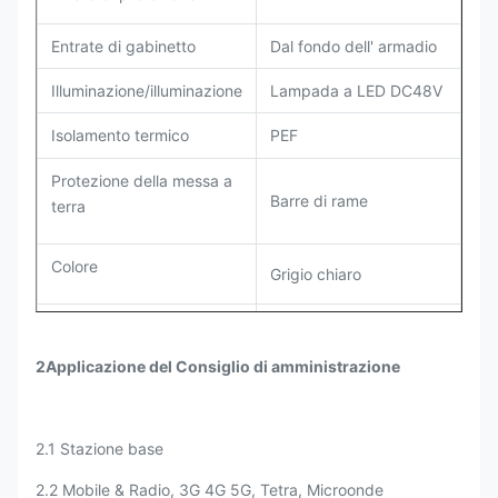
Entrate di gabinetto
Dal fondo dell' armadio
Illuminazione/illuminazione
Lampada a LED DC48V
Isolamento termico
PEF
Protezione della messa a
Barre di rame
terra
Colore
Grigio chiaro
Capacità di
raffreddamento:1500W
2Applicazione del Consiglio di amministrazione
Climatizzatore
Fornitore di
alimentazione:
220VAC,50Hz
2.1 Stazione base
2.2 Mobile & Radio, 3G 4G 5G, Tetra, Microonde