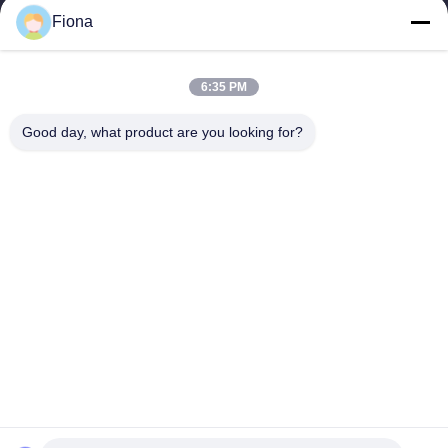
ESTEL (GUANGDONG) TECHNOLOGY CO., LTD.
Fiona
ESTEL ((GUANGDONG) TECHNOLOGY CO., LTD.
Link Veloci
6:35 PM
Casa.
Nuovo
Good day, what product are you looking for?
Prodotti
Video
Su Di Noi
Visita Alla Fabbrica
Controllo Della Qualità
Contattaci
Contattaci
00-86-13752765943
info@estel.com.cn
Diritti d'autore © 2016-2026 ESTEL (GUANGDONG) TECHNOLOGY CO.,
LTD.. . Tutti i diritti riservati.