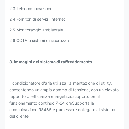
-48VAC, regolabile alla
Ventilatore
temperatura
2.3 Telecomunicazioni
2.4 Fornitori di servizi Internet
PDU, sistema di
Opzioni di accessori
monitoraggio
2.5 Monitoraggio ambientale
ambientale
2.6 CCTV e sistemi di sicurezza
Sensore di porta,
sensore di acqua,
3. Immagini del sistema di raffreddamento
Sensori di allarme
sensore di fumo,
sensore di temperatura
e umidità
Il condizionatore d'aria utilizza l'alimentazione di utility,
consentendo un'ampia gamma di tensione, con un elevato
Rispetto alla prova A di
Ritardante di fiamma
rapporto di efficienza energetica.supporto per il
GB5169.7
funzionamento continuo 7*24 oreSupporta la
comunicazione RS485 e può essere collegato al sistema
Tipo di porta
Con 1 porta principale
del cliente.
Serratura anti-furto a
Serratura per armadietto
tre punti (serratura di