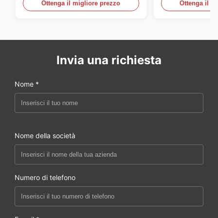
sensore dell'ac
Ottenga il migliore prezzo
Ottenga il m
della porta
Invia una richiesta
Nome *
Nome della società
Numero di telefono