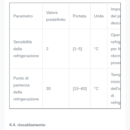
Impostazi
Valore
Parametro
Portata
Unità
del punto 
predefinito
descrivere
Operazion
Sensibilità
refrigeraz
della
2
[1~5]
°C
per fermar
refrigerazione
ritorno ai
poveri
Temperatu
Punto di
inizio
partenza
30
[15~60]
°C
dell'opera
della
di
refrigerazione
refrigeraz
4.4. riscaldamento