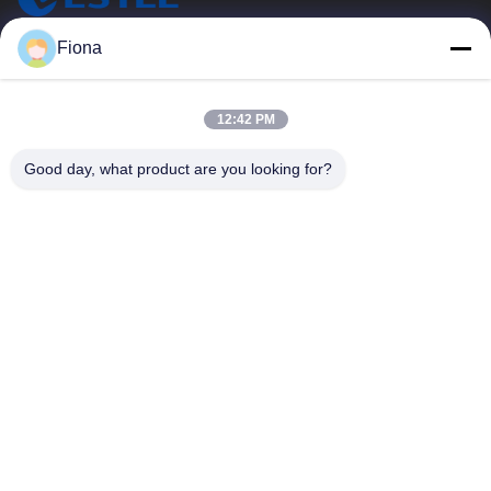
ESTEL (GUANGDONG) TECHNOLOGY CO., LTD.
Fiona
ESTEL ((GUANGDONG) TECHNOLOGY CO., LTD.
Link Veloci
12:42 PM
Casa.
Nuovo
Good day, what product are you looking for?
Prodotti
Video
Su Di Noi
Visita Alla Fabbrica
Controllo Della Qualità
Contattaci
Contattaci
00-86-13752765943
info@estel.com.cn