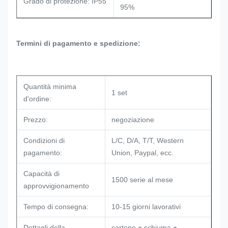
Grado di protezione: IP55
95%
Termini di pagamento e spedizione:
Quantità minima
1 set
d'ordine:
Prezzo:
negoziazione
Condizioni di
L/C, D/A, T/T, Western
pagamento:
Union, Paypal, ecc.
Capacità di
1500 serie al mese
approvvigionamento
Tempo di consegna:
10-15 giorni lavorativi
Dettagli della
cartone + schiuma +