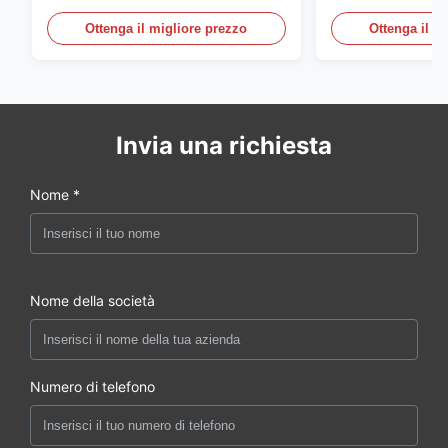
rettificatore UPS
Telecomunicazio
sensore dell'ac
Ottenga il migliore prezzo
Ottenga il m
della porta
Invia una richiesta
Nome *
Nome della società
Numero di telefono