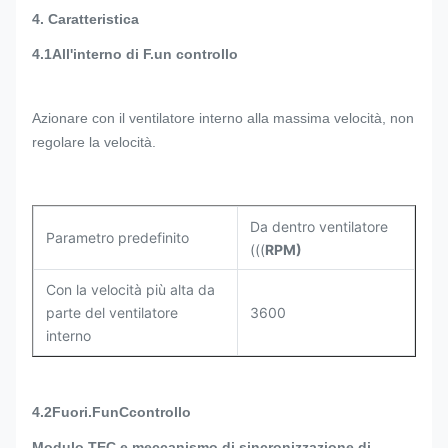
4.
Caratteristica
4.1All'interno di F.
un controllo
Azionare con il ventilatore interno alla massima velocità, non
regolare la velocità.
Da dentro ventilatore
Parametro predefinito
(((
R
P
M
)
Con la velocità più alta da
parte del ventilatore
3600
interno
4
.2Fuori.
F
un
C
controllo
Modulo TEC e meccanismo di sincronizzazione di