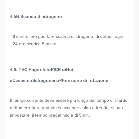
4.5H.
Scarico di idrogeno
Il controllore può fare scarica di idrogeno, di default ogni
24 ore scarica 5 minuti.
4.6.
TEC Frigorifero
P
ICE di
H
ot
e
C
vecchio
S
stregoneria
P
Funzione di rotazione
Il tempo corrente deve essere più lungo del tempo di ritardo
dell' interruttore quando si accende caldo e freddo, si può
impostare, il tempo predefinito è di 5min.