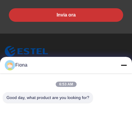
Invia ora
ESTEL (GUANGDONG) TECHNOLOGY CO., LTD.
Fiona
ESTEL ((GUANGDONG) TECHNOLOGY CO., LTD.
Link Veloci
6:53 AM
Casa.
Nuovo
Good day, what product are you looking for?
Prodotti
Video
Su Di Noi
Visita Alla Fabbrica
Controllo Della Qualità
Contattaci
Contattaci