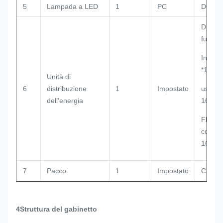
5
Lampada a LED
1
PC
DC48
Di grad
fulmin
Input 
*1;
Unità di
6
distribuzione
1
Impostato
uscita
dell'energia
16A/1P
Flusso
contin
16A/1
7
Pacco
1
Impostato
Cassa 
4Struttura del gabinetto