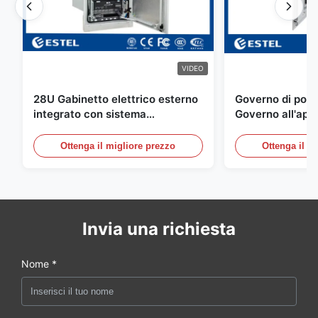
VIDEO
28U Gabinetto elettrico esterno
Governo di poter
integrato con sistema
Governo all'aper
rettificatore UPS
Telecomunicazio
sensore dell'ac
Ottenga il migliore prezzo
Ottenga il m
della porta
Invia una richiesta
Nome *