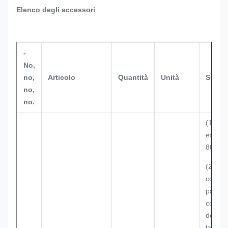
Elenco degli accessori
-
No,
no,
Articolo
Quantità
Unità
Specif
no,
no.
(1) Di
ester
800×8
(2) Un
compar
parte s
compar
delle a
la part