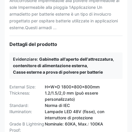
Anticorrosione Impermeabile alla polvere Impermeabile al
sole Impermeabile alla pioggia 1Applicazione Un
armadietto per batterie esterne è un tipo di involucro
progettato per ospitare batterie utilizzate in applicazioni
esterne.Questi armadi ...
Dettagli del prodotto
Evidenziare:
Gabinetto all'aperto dell'attrezzatura
,
contenitore di alimentazione esterna
,
Casse esterne a prova di polvere per batterie
External Size:
H×W×D 1800×800×800mm
Thickness:
1.2/1.5/2,0 mm (può essere
personalizzato)
Standard:
Norma di IEC
Illumination:
Lampade LED 48V (fisse), con
interruttore di protezione
Grade B Lightning
Nominale: 60KA, Max.: 100KA
Proof: