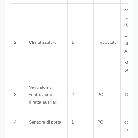
capacit
raffre
0,5 kW
Fonte 
2
Climatizzatore
1
Impostato
alimen
AC220V
Modell
50JFH
Ventilatori di
3
ventilazione
2
PC
12038
diretta ausiliari
Utilizza
4
Sensore di porta
1
PC
control
lampa